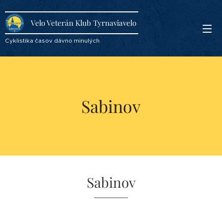
Velo Veterán Klub Tyrnaviavelo
Cyklistika časov dávno minulých
Sabinov
Sabinov