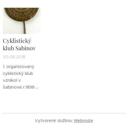
Cyklistický
klub Sabinov
30.08.2018
1. organizovaný
cyklistický klub
vznikol v
Sabinove r.1898 a
v tom istom roku
boli aj prvé
preteky zo
Sabinova do
Vytvorené službou
Webnode
Miškolca.