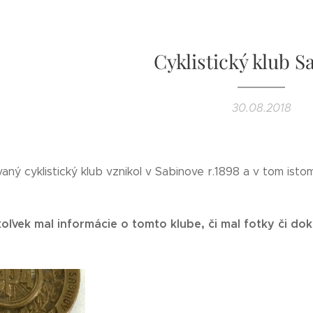
Cyklistický klub 
30.08.2018
vaný cyklistický klub vznikol v Sabinove r.1898 a v tom ist
oľvek mal informácie o tomto klube, či mal fotky či do