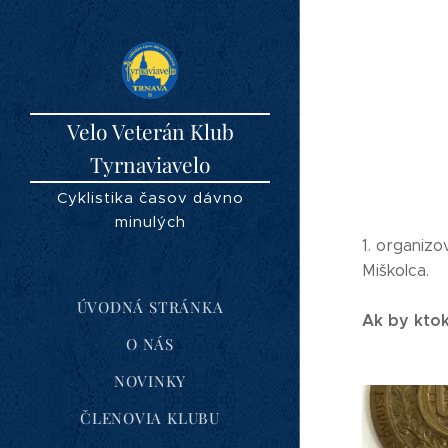
Velo Veterán Klub
Tyrnaviavelo
Cyklistika časov dávno
minulých
1. organizo
Miškolca.
ÚVODNÁ STRÁNKA
Ak by ktok
O NÁS
NOVINKY
ČLENOVIA KLUBU