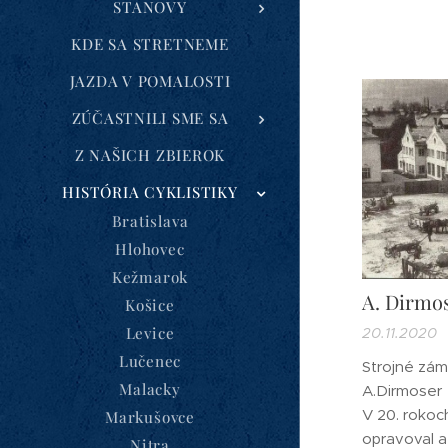
STANOVY
KDE SA STRETNEME
JAZDA V POMALOSTI
ZÚČASTNILI SME SA
Z NAŠICH ZBIEROK
HISTÓRIA CYKLISTIKY
Bratislava
Hlohovec
Kežmarok
A. Dirmo
Košice
Levice
20.11.2020
Lučenec
Strojné zám
Malacky
A.Dirmoser
V 20. rokoch
Markušovce
opravoval a 
Nitra