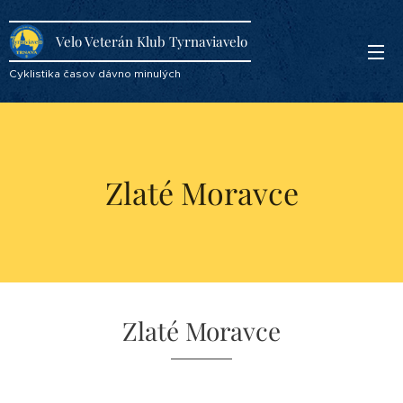
Velo Veterán Klub Tyrnaviavelo
Cyklistika časov dávno minulých
Zlaté Moravce
Zlaté Moravce