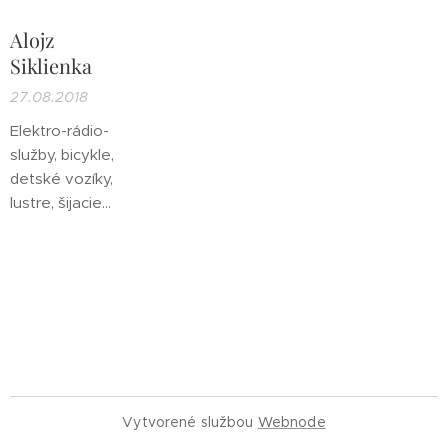
Alojz
Siklienka
27.08.2018
Elektro-rádio-
služby, bicykle,
detské vozíky,
lustre, šijacie
stroje, športové
potreby,
gramofony,
hračky, atď.
Vytvorené službou
Webnode