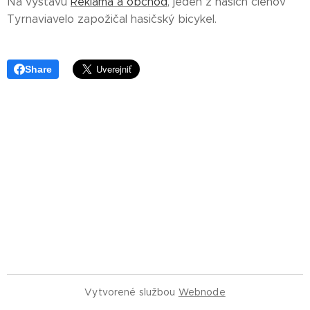
Na výstavu
Reklama a obchod
, jeden z našich členov
Tyrnaviavelo zapožičal hasičský bicykel.
Share
Vytvorené službou
Webnode