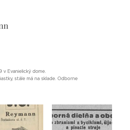
nn
9 v Evanielický dome.
účiastky, stále má na sklade. Odborne