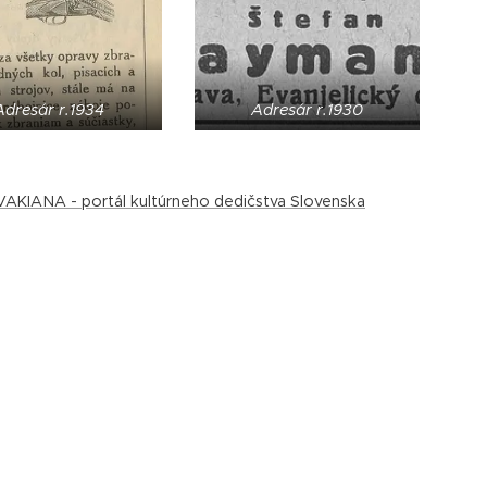
Adresár r.1934
Adresár r.1930
AKIANA - portál kultúrneho dedičstva Slovenska