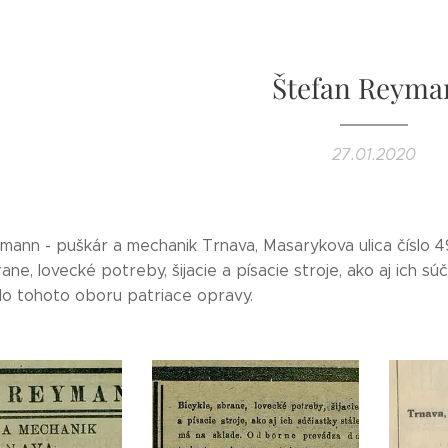
Štefan Reyma
27.01.2020
mann - puškár a mechanik Trnava, Masarykova ulica číslo 4
rane, lovecké potreby, šijacie a písacie stroje, ako aj ich s
o tohoto oboru patriace opravy.