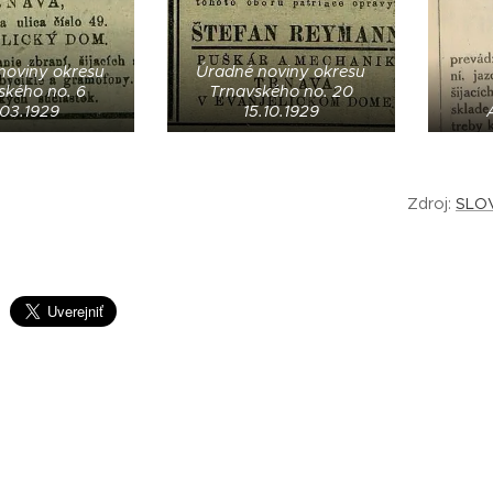
noviny okresu
Úradné noviny okresu
ského no. 6
Trnavského no. 20
.03.1929
15.10.1929
Zdroj:
SLOV