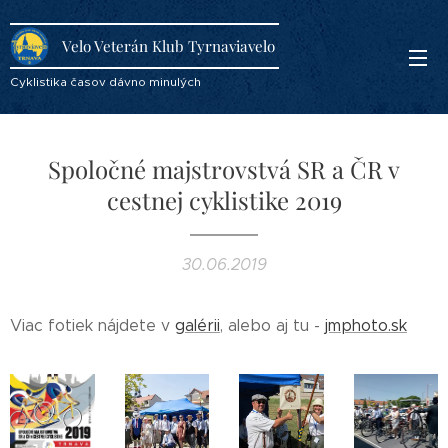
Velo Veterán Klub Tyrnaviavelo
Cyklistika časov dávno minulých
Spoločné majstrovstvá SR a ČR v
cestnej cyklistike 2019
30.06.2019
Viac fotiek nájdete v
galérii
, alebo aj tu -
jmphoto.sk