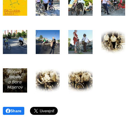
zľava:
Jozef
Ďurko,
Róbert
Jalovec
a Boris
Majerov
Share