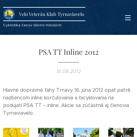
Velo Veterán Klub Tyrnaviavelo
Cyklistika časov dávno minulých
PSA TT Inline 2012
16.06.2012
Hlavné dopravné ťahy Trnavy 16. júna 2012 opäť patrili
nadšencom inline korčuľovania a bicyklovania na
podujatí PSA TT – inline. Akcie sa zúčastnili aj členovia
Tyrnaviavelo.