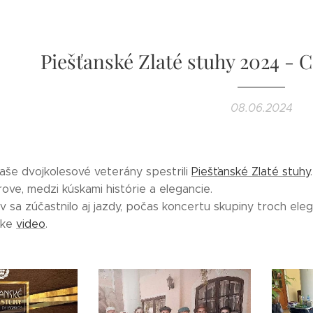
Piešťanské Zlaté stuhy 2024 - 
08.06.2024
naše dvojkolesové veterány spestrili
Piešťanské Zlaté stuhy
ove, medzi kúskami histórie a elegancie.
ov sa zúčastnilo aj jazdy, počas koncertu skupiny troch el
tke
video
.