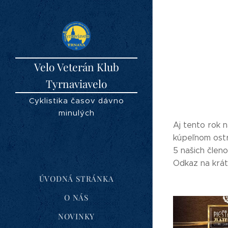
Velo Veterán Klub
Tyrnaviavelo
Cyklistika časov dávno
minulých
Aj tento rok 
kúpeľnom ostr
5 našich člen
Odkaz na krá
ÚVODNÁ STRÁNKA
O NÁS
NOVINKY