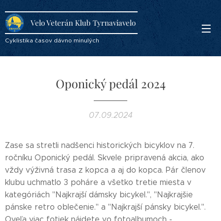
Velo Veterán Klub Tyrnaviavelo
Cyklistika časov dávno minulých
Oponický pedál 2024
07.09.2024
Zase sa stretli nadšenci historických bicyklov na 7.
ročníku Oponický pedál. Skvele pripravená akcia, ako
vždy výživná trasa z kopca a aj do kopca. Pár členov
klubu uchmatlo 3 poháre a všetko tretie miesta v
kategóriách
"Najkrajší dámsky bicykel.", "Najkrajšie
pánske retro oblečenie." a "Najkrajší pánsky bicykel.".
Oveľa viac fotiek nájdete vo fotoalbumoch -