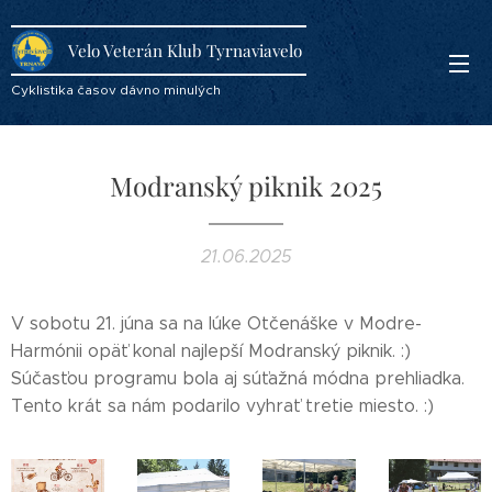
Velo Veterán Klub Tyrnaviavelo
Cyklistika časov dávno minulých
Modranský piknik 2025
21.06.2025
V sobotu 21. júna sa na lúke Otčenáške v Modre-
Harmónii opäť konal najlepší Modranský piknik. :)
Súčasťou programu bola aj súťažná módna prehliadka.
Tento krát sa nám podarilo vyhrať tretie miesto. :)