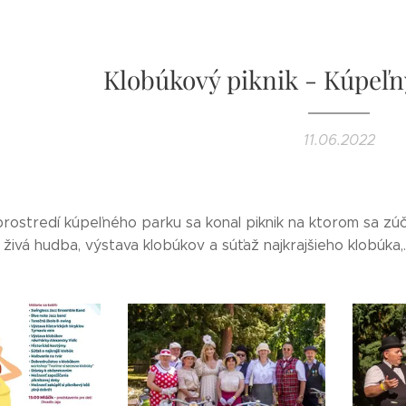
Klobúkový piknik - Kúpeľn
11.06.2022
rostredí kúpeľného parku sa konal piknik na ktorom sa zúčas
 živá hudba, výstava klobúkov a súťaž najkrajšieho klobúka,..