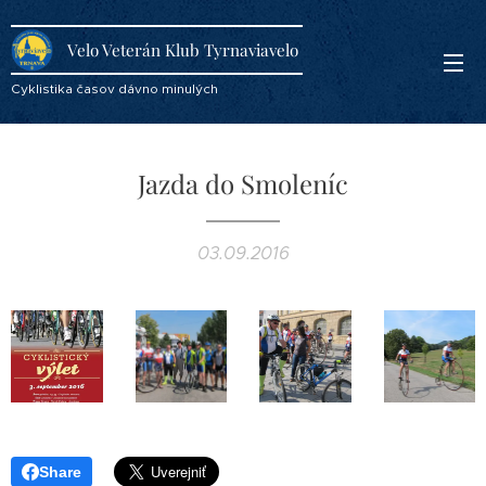
Velo Veterán Klub Tyrnaviavelo
Cyklistika časov dávno minulých
Jazda do Smoleníc
03.09.2016
Share