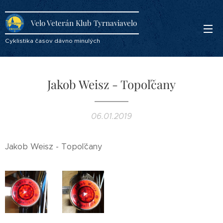
Velo Veterán Klub Tyrnaviavelo
Cyklistika časov dávno minulých
Jakob Weisz - Topoľčany
06.01.2019
Jakob Weisz - Topoľčany