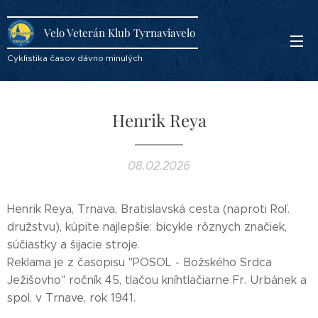
Velo Veterán Klub Tyrnaviavelo
Cyklistika časov dávno minulých
Henrik Reya
08.02.2026
Henrik Reya, Trnava, Bratislavská cesta (naproti Roľ.
družstvu), kúpite najlepšie: bicykle rôznych značiek,
súčiastky a šijacie stroje.
Reklama je z časopisu "POSOL - Božského Srdca
Ježišovho" ročník 45, tlačou kníhtlačiarne Fr. Urbánek a
spol. v Trnave, rok 1941.