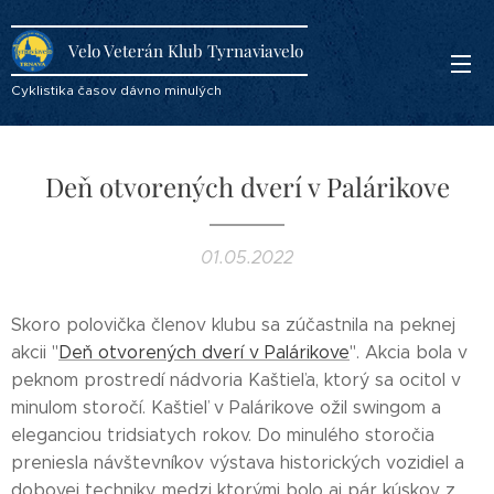
Velo Veterán Klub Tyrnaviavelo
Cyklistika časov dávno minulých
Deň otvorených dverí v Palárikove
01.05.2022
Skoro polovička členov klubu sa zúčastnila na peknej
akcii "
Deň otvorených dverí v Palárikove
". Akcia bola v
peknom prostredí nádvoria Kaštieľa, ktorý sa ocitol v
minulom storočí. Kaštieľ v Palárikove ožil swingom a
eleganciou tridsiatych rokov. Do minulého storočia
preniesla návštevníkov výstava historických vozidiel a
dobovej techniky, medzi ktorými bolo aj pár kúskov z